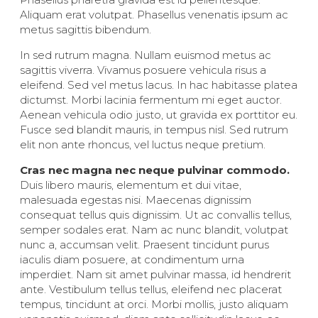
Aliquam erat volutpat. Phasellus venenatis ipsum ac
metus sagittis bibendum.
In sed rutrum magna. Nullam euismod metus ac
sagittis viverra. Vivamus posuere vehicula risus a
eleifend. Sed vel metus lacus. In hac habitasse platea
dictumst. Morbi lacinia fermentum mi eget auctor.
Aenean vehicula odio justo, ut gravida ex porttitor eu.
Fusce sed blandit mauris, in tempus nisl. Sed rutrum
elit non ante rhoncus, vel luctus neque pretium.
Cras nec magna nec neque pulvinar commodo.
Duis libero mauris, elementum et dui vitae,
malesuada egestas nisi. Maecenas dignissim
consequat tellus quis dignissim. Ut ac convallis tellus,
semper sodales erat. Nam ac nunc blandit, volutpat
nunc a, accumsan velit. Praesent tincidunt purus
iaculis diam posuere, at condimentum urna
imperdiet. Nam sit amet pulvinar massa, id hendrerit
ante. Vestibulum tellus tellus, eleifend nec placerat
tempus, tincidunt at orci. Morbi mollis, justo aliquam