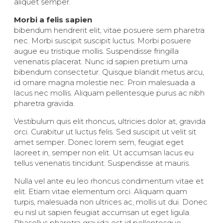
aliquet semper.
Morbi a felis sapien
bibendum hendrerit elit, vitae posuere sem pharetra
nec. Morbi suscipit suscipit luctus. Morbi posuere
augue eu tristique mollis. Suspendisse fringilla
venenatis placerat. Nunc id sapien pretium urna
bibendum consectetur. Quisque blandit metus arcu,
id ornare magna molestie nec. Proin malesuada a
lacus nec mollis. Aliquam pellentesque purus ac nibh
pharetra gravida.
Vestibulum quis elit rhoncus, ultricies dolor at, gravida
orci. Curabitur ut luctus felis. Sed suscipit ut velit sit
amet semper. Donec lorem sem, feugiat eget
laoreet in, semper non elit. Ut accumsan lacus eu
tellus venenatis tincidunt. Suspendisse at mauris.
Nulla vel ante eu leo rhoncus condimentum vitae et
elit. Etiam vitae elementum orci. Aliquam quam
turpis, malesuada non ultrices ac, mollis ut dui. Donec
eu nisl ut sapien feugiat accumsan ut eget ligula.
Phasellus pharetra gravida est id pellentesque.