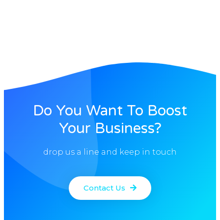
Do You Want To Boost
Your Business?
drop us a line and keep in touch
Contact Us