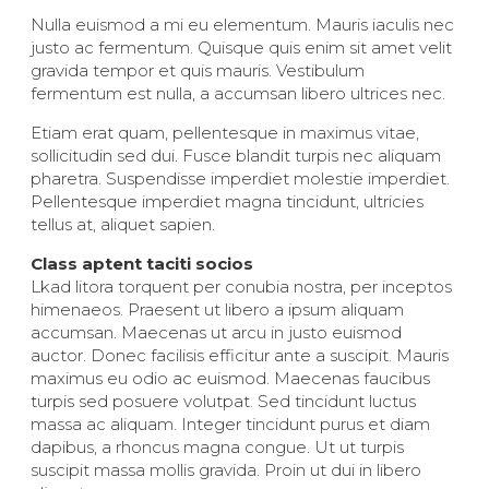
Nulla euismod a mi eu elementum. Mauris iaculis nec
justo ac fermentum. Quisque quis enim sit amet velit
gravida tempor et quis mauris. Vestibulum
fermentum est nulla, a accumsan libero ultrices nec.
Etiam erat quam, pellentesque in maximus vitae,
sollicitudin sed dui. Fusce blandit turpis nec aliquam
pharetra. Suspendisse imperdiet molestie imperdiet.
Pellentesque imperdiet magna tincidunt, ultricies
tellus at, aliquet sapien.
Class aptent taciti socios
Lkad litora torquent per conubia nostra, per inceptos
himenaeos. Praesent ut libero a ipsum aliquam
accumsan. Maecenas ut arcu in justo euismod
auctor. Donec facilisis efficitur ante a suscipit. Mauris
maximus eu odio ac euismod. Maecenas faucibus
turpis sed posuere volutpat. Sed tincidunt luctus
massa ac aliquam. Integer tincidunt purus et diam
dapibus, a rhoncus magna congue. Ut ut turpis
suscipit massa mollis gravida. Proin ut dui in libero