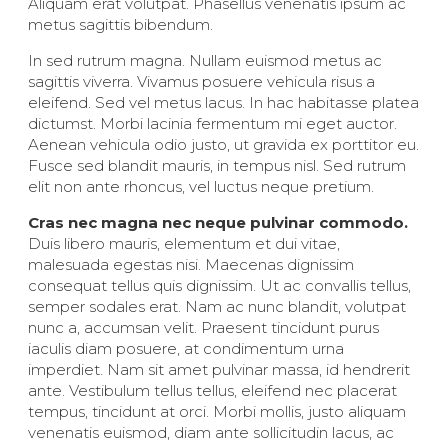
Aliquam erat volutpat. Phasellus venenatis ipsum ac
metus sagittis bibendum.
In sed rutrum magna. Nullam euismod metus ac
sagittis viverra. Vivamus posuere vehicula risus a
eleifend. Sed vel metus lacus. In hac habitasse platea
dictumst. Morbi lacinia fermentum mi eget auctor.
Aenean vehicula odio justo, ut gravida ex porttitor eu.
Fusce sed blandit mauris, in tempus nisl. Sed rutrum
elit non ante rhoncus, vel luctus neque pretium.
Cras nec magna nec neque pulvinar commodo.
Duis libero mauris, elementum et dui vitae,
malesuada egestas nisi. Maecenas dignissim
consequat tellus quis dignissim. Ut ac convallis tellus,
semper sodales erat. Nam ac nunc blandit, volutpat
nunc a, accumsan velit. Praesent tincidunt purus
iaculis diam posuere, at condimentum urna
imperdiet. Nam sit amet pulvinar massa, id hendrerit
ante. Vestibulum tellus tellus, eleifend nec placerat
tempus, tincidunt at orci. Morbi mollis, justo aliquam
venenatis euismod, diam ante sollicitudin lacus, ac