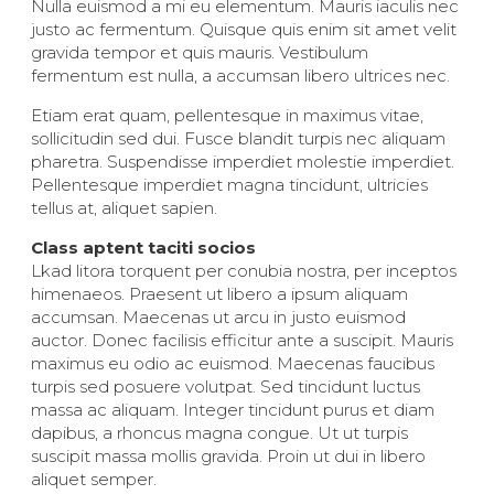
Nulla euismod a mi eu elementum. Mauris iaculis nec
justo ac fermentum. Quisque quis enim sit amet velit
gravida tempor et quis mauris. Vestibulum
fermentum est nulla, a accumsan libero ultrices nec.
Etiam erat quam, pellentesque in maximus vitae,
sollicitudin sed dui. Fusce blandit turpis nec aliquam
pharetra. Suspendisse imperdiet molestie imperdiet.
Pellentesque imperdiet magna tincidunt, ultricies
tellus at, aliquet sapien.
Class aptent taciti socios
Lkad litora torquent per conubia nostra, per inceptos
himenaeos. Praesent ut libero a ipsum aliquam
accumsan. Maecenas ut arcu in justo euismod
auctor. Donec facilisis efficitur ante a suscipit. Mauris
maximus eu odio ac euismod. Maecenas faucibus
turpis sed posuere volutpat. Sed tincidunt luctus
massa ac aliquam. Integer tincidunt purus et diam
dapibus, a rhoncus magna congue. Ut ut turpis
suscipit massa mollis gravida. Proin ut dui in libero
aliquet semper.