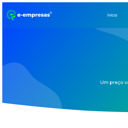
Início
Um preço va