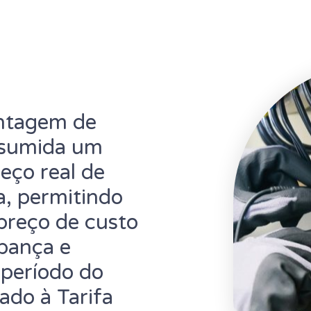
antagem de
onsumida um
eço real de
a, permitindo
preço de custo
pança e
 período do
iado à Tarifa